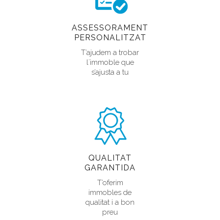
ASSESSORAMENT
PERSONALITZAT
T’ajudem a trobar
l´immoble que
s’ajusta a tu
QUALITAT
GARANTIDA
T’oferim
immobles de
qualitat i a bon
preu