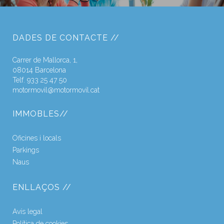
DADES DE CONTACTE //
Carrer de Mallorca, 1,
08014 Barcelona
Telf. 933 25 47 50
motormovil@motormovil.cat
IMMOBLES//
Oficines i locals
Parkings
Naus
ENLLAÇOS //
Avís legal
Política de cookies