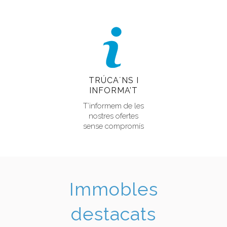
TRÚCA´NS I
INFORMA’T
T’informem de les
nostres ofertes
sense compromís
Immobles
destacats